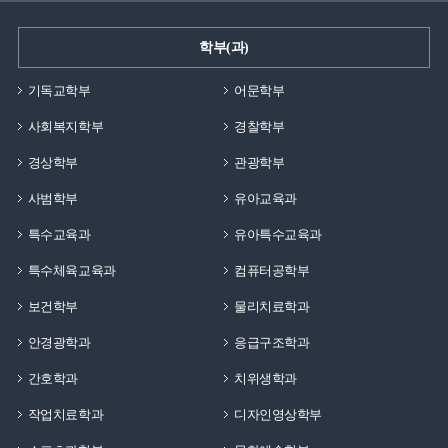
학부(과)
기독교학부
어문학부
사회복지학부
경찰학부
경상학부
관광학부
사범학부
유아교육과
특수교육과
유아특수교육과
특수체육교육과
컴퓨터공학부
보건학부
물리치료학과
안경광학과
응급구조학과
간호학과
치위생학과
작업치료학과
디자인영상학부