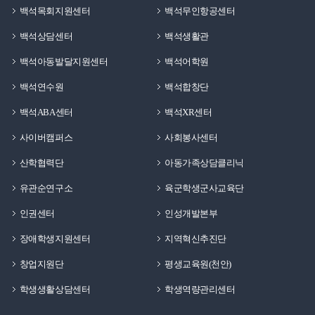
백석목회지원센터
백석무인항공센터
백석상담센터
백석생활관
백석아동발달지원센터
백석어학원
백석연수원
백석합창단
백석ABA센터
백석XR센터
사이버캠퍼스
사회봉사센터
산학협력단
아동가족상담클리닉
유관순연구소
육군학생군사교육단
인권센터
인성개발본부
장애학생지원센터
지역혁신추진단
창업지원단
평생교육원(천안)
학생생활상담센터
학생역량관리센터