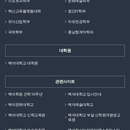
스포츠과학부
문화예술학부
혁신교육플랫폼대학
첨단IT학부
외식산업학부
자유전공학부
국제학부
충남형계약학과
대학원
백석대학교 대학원
관련사이트
백석학원 건학 50주년
백석대학교 입시안내
백석문화대학교
백석예술대학교
백석대학교 신학교육원
백석대학교 부설 신학원격평생교
육원