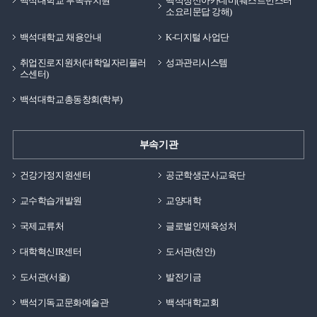
백석대학교 부속유치원
백석정신아카데미(웨스트민스터
소요리문답 강해)
백석대학교 채용안내
K-디지털 사업단
취업진로지원처(대학일자리플러
성과관리시스템
스센터)
백석대학교총동창회(학부)
부속기관
건강가정지원센터
공군학생군사교육단
교수학습개발원
교양대학
국제교류처
글로벌인재육성처
대학혁신IR센터
도서관(천안)
도서관(서울)
발전기금
백석기독교문화예술관
백석대학교회