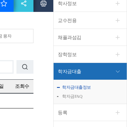
학사정보
교수전용
 융자
채플과섬김
장학정보
학자금대출
일
조회수
학자금대출정보
학자금FAQ
등록