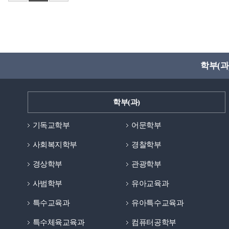
학부(과
학부(과)
기독교학부
어문학부
사회복지학부
경찰학부
경상학부
관광학부
사범학부
유아교육과
특수교육과
유아특수교육과
특수체육교육과
컴퓨터공학부