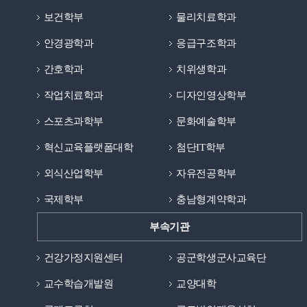
보건학부
물리치료학과
안경광학과
응급구조학과
간호학과
치위생학과
작업치료학과
디자인영상학부
스포츠과학부
문화예술학부
혁신교육플랫폼대학
첨단IT학부
외식산업학부
자유전공학부
국제학부
충남형계약학과
부속기관
건강가정지원센터
공군학생군사교육단
교수학습개발원
교양대학