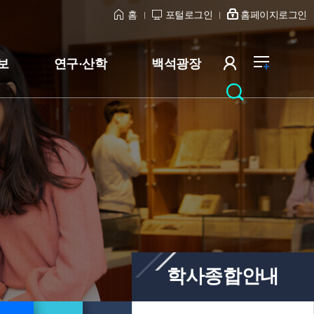
홈
포털로그인
홈페이지로그인
보
연구·산학
백석광장
학사종합안내