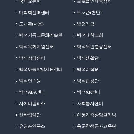
국제교류처
글로벌인재육성처
대학혁신IR센터
도서관(천안)
도서관(서울)
발전기금
백석기독교문화예술관
백석대학교회
백석목회지원센터
백석무인항공센터
백석상담센터
백석생활관
백석아동발달지원센터
백석어학원
백석연수원
백석합창단
백석ABA센터
백석XR센터
사이버캠퍼스
사회봉사센터
산학협력단
아동가족상담클리닉
유관순연구소
육군학생군사교육단