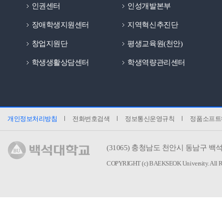
인권센터
인성개발본부
장애학생지원센터
지역혁신추진단
창업지원단
평생교육원(천안)
학생생활상담센터
학생역량관리센터
개인정보처리방침
전화번호검색
정보통신운영규칙
정품소프트
(31065)
충청남도 천안시 동남구 백석
COPYRIGHT (c) BAEKSEOK University.
All 