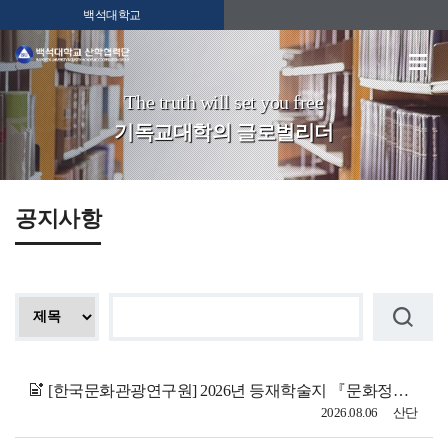
백석대학교
The truth will set you free
기독교대학의 글로벌리더
공지사항
[한국문화관광연구원] 2026년 등재학술지 『문화정책논총』제40집 3호 논문 공모 안내
2026.08.06
산단