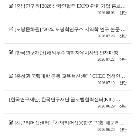
[충남연구원] 2026 산학연협력 EXPO 관련 기업 홍보 협조 요청
2026.08.03
산단
[도봉문화원] "2026. 도봉학연구소 지역학 연구 논문 공모" 홍보 협조 요청
2026.07.29
산단
[한국연구재단] 해외우수과학자유치사업 인재매칭플랫폼(RPiK) 홍보 협조 요청
2026.07.22
산단
[충청권 국립대학 공동 교육혁신센터] CHEC 정책연구 재공고 안내
2026.07.10
산단
[한국연구재단] 한국연구재단 글로벌협력센터(KIC) 및 과학기술협력센터 안내
2026.06.29
산단
[해군리더십센터]「해양리더십융합연구(舊. 해군리더십연구)」 제19권 제1호 원고모집 안내
2026.06.26
산단