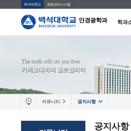
백석대학교
종합정보시스템
안경광학과
학과
The truth will set you free
기독교대학의 글로벌리더
커뮤니티
공지사항
공지사항