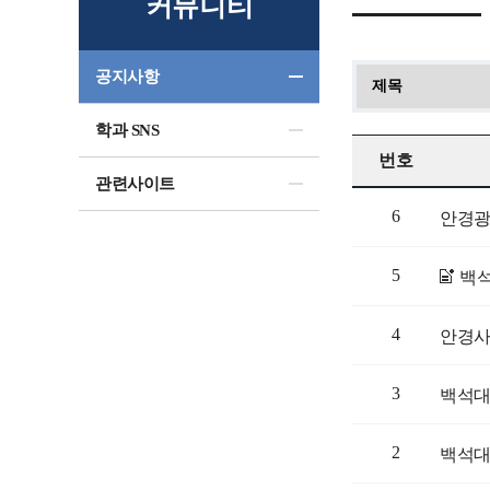
커뮤니티
공지사항
학과 SNS
번호
관련사이트
6
안경광
5
백석
4
안경사
3
백석대
2
백석대