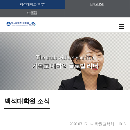
백석대학교(학부)
ENGLISH
中國語
The truth will set you free
기독교 대학의 글로벌 리더
백석대학원 소식
2026.03.16
대학원교학처
1013