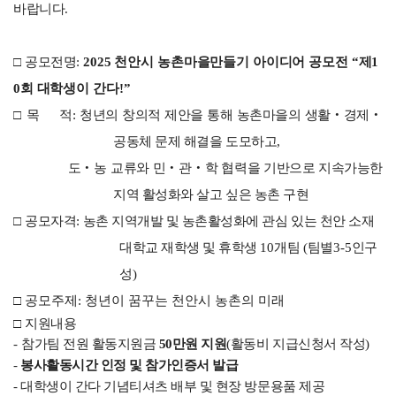
바랍니다.
□
공모전명
:
2025
천안시 농촌마을만들기 아이디어 공모전
“
제
1
0
회 대학생이 간다
!”
□
목 적
:
청년의 창의적 제안을 통해 농촌마을의 생활
‧
경제
‧
공동체 문제 해결을 도모하고
,
도
‧
농 교류와 민
‧
관
‧
학 협력을 기반으로 지속가능한
지역 활성화와 살고 싶은 농촌 구현
□
공모자격
:
농촌 지역개발 및 농촌활성화에 관심 있는 천안 소재
대학교 재학생 및 휴학생
10
개팀
(
팀별
3-5
인구
성
)
□
공모주제
:
청년이 꿈꾸는 천안시 농촌의 미래
□
지원내용
-
참가팀 전원 활동지원금
50만원 지원
(활동비 지급신청서 작성)
-
봉사활동시간 인정 및 참가인증서 발급
-
대학생이 간다 기념티셔츠 배부 및 현장 방문용품 제공