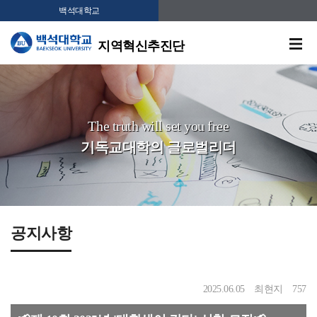
백석대학교
지역혁신추진단
The truth will set you free
기독교대학의 글로벌리더
공지사항
2025.06.05
최현지
757