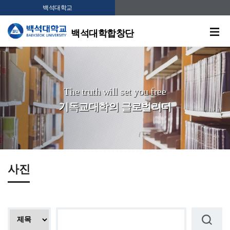
백석대학교
백석대학합창단
The truth will set you free
기독교대학의 글로벌리더
사진