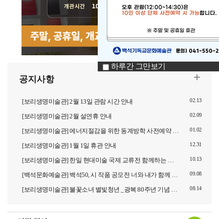
하루간 그만보기
02.13
[보리생명미술관] 2월 13일 관람 시간 안내
02.09
[보리생명미술관] 2월 설연휴 안내
01.02
[보리생명미술관] 에너지절감을 위한 동계방학 사전예약 관람 접수 안내
12.31
[보리생명미술관] 1월 1일 휴관 안내
10.13
[보리생명미술관] 한일 현대미술 국제 교류전 함께하는 시선, 예술로 잇다
09.08
[백석문화예술관] 백석50, 시 작품 공모전 너와 내가 함께 하는 백석 공동체
08.14
[보리생명미술관] 불꽃소녀 별빛청년 _광복 80주년 기념 특별전시회