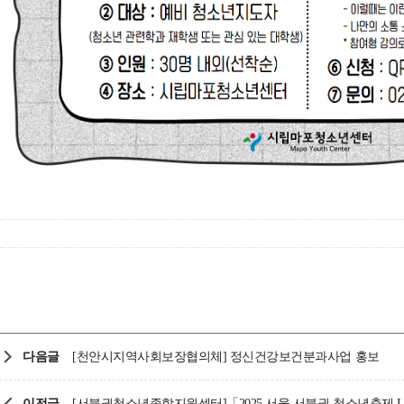
다음글
[천안시지역사회보장협의체] 정신건강보건분과사업 홍보
이전글
[서북권청소년종합지원센터]「2025 서울 서북권 청소년축제 Linky Y