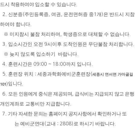
드시 착용하여야
입소할 수 있습니다
.
2.
신분증
(
주민등록증
,
여권
,
운전면허증 중
1
개
)
은 반드시 지참
하여야 합니다
.
※
미지참시 불참 처리하며
,
학생증으로 대체할 수 없습니다
.
3.
입소시간인 오전
9
시이후 도착인원은 무단불참 처리합니다
.
※
늦지 않도록 입소하기
바랍니다
.
4.
훈련시간은
09:00 ~ 18:00
까지 입니다
.
5.
훈련장 위치
:
세종과학화예비군훈련장
(
세종시 연서면 가마골길
)
입니다.
101
6.
모든 인원에게 중식은 제공되며
,
급식비는 지급되지 않고
은행
개인계좌로 교통비만 지급합니다
.
7.
기타 자세한 문의는 홈페이지 공지사항에서 확인하거나 또
는
예비군연대
(
교내
: 2808)
로 하시기 바랍니다
.