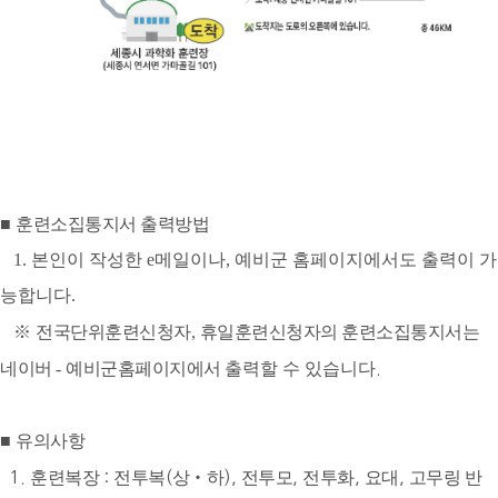
■
훈련소집통지서 출력방법
1.
본인이 작성한
e
메일이나
,
예비군 홈페이지에서도 출력이 가
능합니다
.
※
전국단위훈련신청자
,
휴일훈련신청자의 훈련소집통지서는
네이버
-
예비군홈페이지에서
출력할 수 있습니다
.
■
유의사항
1.
훈련복장
:
전투복
(
상
‧
하
),
전투모
,
전투
화
,
요대
,
고무링 반