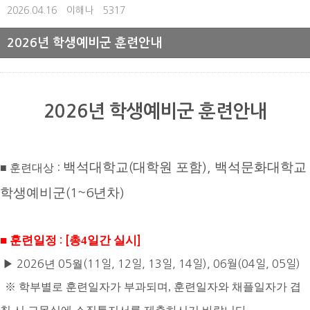
2026.04.16
이해나
5317
2026년 학생예비군 훈련안내
2026
년 학생예비군 훈련안내
백석대학교
대학원 포함
백석문화대학교
(
),
■
훈련대상
:
학생예비군
년차
(1~6
)
■
훈련일정
[
총4
일간 실시
]
:
▶
2026
년
05
월
(11일, 12일, 13일, 14일
), 06월(04일, 05일)
※
학부별로 훈련일자가 부과되며
,
훈련일자와 채플일자가 겹