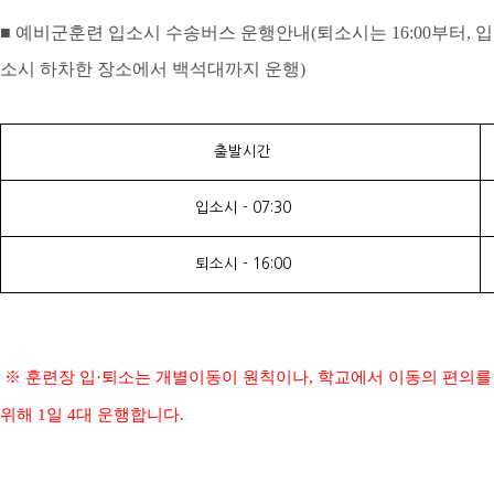
■
예비군훈련 입소시 수송버스 운행안내(퇴소시는 16:00부터, 입
소시 하차한 장소에서 백석대까지 운행)
출발시간
입소시 - 07:30
퇴소시 - 16:00
※
훈련장 입
·
퇴소는
개별이동이 원칙이나, 학교에서 이동의 편의를
위해
1
일 4대
운행합니다
.