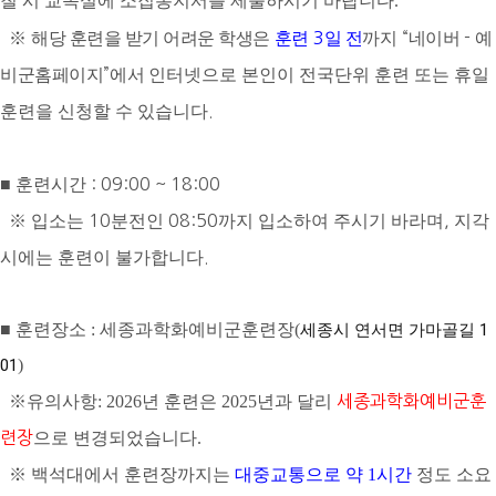
칠 시 교목실에 소집통지서를 제출하시기 바랍니다
.
※
해당 훈련을 받기 어려운 학생은
훈련
3
일 전
까지
“
네이버
-
예
비군홈페이지
”
에서
인터넷으로 본인이 전국단위 훈련 또는 휴일
훈련을 신청할 수 있습니다
.
■
훈련시간
: 09:00 ~ 18:00
※
입소는
10
분전인
08:50
까지 입소하여 주시기 바라며
,
지각
시에는 훈련이 불가합니다
.
■
훈련장소
:
세종과학화예비군훈련장
(
세종시 연서면 가마골길 1
01
)
※
유의사항:
2026년 훈련은 2025년과 달리
세종과학화예비군훈
련장
으로 변경되었습니다.
※
백석대에서 훈련장까지는
대중교통으로
약 1시간
정도 소요