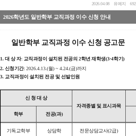
2026.04.08
유예지
692
2026학년도 일반학부 교직과정 이수 신청 안내
일반학부 교직과정 이수 신청 공고문
1.
대 상 자
:
교직과정이 설치된 전공의
2
학년 재학생
(3·4
학기
)
2.
신청기간
:
2026.4.13.(
월
) ~ 4.24.(
금
)
까지
3.
교직과정이 설치된 전공 및 선발인원
신 청 대 상
자격종별 및 표시과목
학부
전공
(
과
)
기독교학부
상담학
전문상담교사
(2
급
)