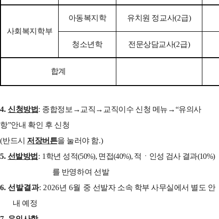
아동복지학
유치원 정교사
(2
급
)
사회복지학부
청소년학
전문상담교사
(2
급
)
합계
4.
신청방법
:
종합정보
→
교직
→
교직이수 신청 메뉴
→
“
유의사
항
”
안내 확인 후 신청
(
반드시
저장버튼
을 눌러야 함
.)
5.
선발방법
: 1
학년
성적
(50%),
면접
(40%),
적ㆍ인성 검사 결과
(10%)
를
반영하여 선발
6.
선발결과
: 2026
년
6
월 중
선발자 소속 학부 사무실에서 별도 안
내 예정
7.
유의사항