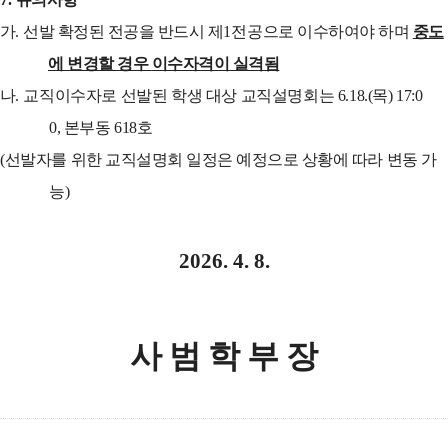
가
.
선발
확정된 전공을 반드시 제
1
전공으로 이수하여야 하며
중도
에 변경할 경우
이수자격이 실격됨
나
.
교직이수자로 선발된 학생 대상 교직설명회는
6.18.(목
) 17:0
0,
본부동
618
호
(
선발자를 위한 교직설명회 일정은 예정으로 상황에 따라 변동 가
능
)
2026. 4
. 8.
사 범 학 부 장