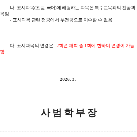
나
.
표시과목
(
초등
,
국어
)
에 해당하는 과목은 특수교육과의
전공과
목임
-
표시과목 관련 전공에서 부전공으로 이수할 수 없음
다
.
표시과목의 변경은
2
학년 재학 중
1
회에 한하여 변경이 가능
함
2026. 3.
사 범 학 부 장