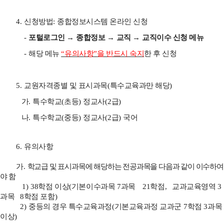
4.
신청방법
:
종합정보시스템 온라인 신청
-
포털로그인
→
종합정보
→
교직
→
교직이수 신청 메뉴
-
해당 메뉴
“
유의사항
”
을 반드시 숙지
한 후 신청
5.
교원자격종별 및 표시과목
(
특수교육과만 해당
)
가
.
특수학교
(
초등
)
정교사
(2
급
)
나
.
특수학교
(
중등
)
정교사
(2
급
)
국어
6.
유의사항
가
.
학교급 및 표시과목에 해당하는 전공과목을 다음과 같이 이수하여
야 함
1)
38
학점 이상
(
기본이수과목
7
과목
21
학점
,
교과교육영역
3
과목
8
학점 포함
)
2)
중등의 경우 특수교육과정
(
기본교육과정 교과군
7
학점
3
과목
이상
)