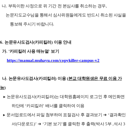
나
.
부득이한 사정으로 위 기간 전 본심사를 취소하는 경우
,
논문지도교수님을 통해서 심사위원들에게도 반드시 취소된 사실을
통보해 주시기 바랍니다
.
6.
논문유사도검사
(
카피킬러
)
이용 안내
가
. '
카피킬러 사용 매뉴얼
'
보기
https://manual.muhayu.com/copykiller-campus-v2
나
.
논문유사도검사
(
카피킬러
)
이용
(
본교 대학원생은 무료 이용 가
능
)
▸
논문유사도검사
(
카피킬러
)
는 대학원홈페이지 로그인 후 메인화면
하단에
‘
카피킬러
’
배너를 클릭하여 이용
▸
문서업로드에서 파일 첨부하여 표절검사 후 결과보기
➔
‘
결과확인
서
(
다운로드
)’
➔
‘
기본 보기
’
를 클릭한 후 출력
(
박사
5
부
,
석사
3