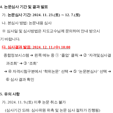
4.
논문심사 기간 및 결과 발표
가
.
논문심사 기간
: 2024. 11. 23.(
토
)
∼
12. 7.(
토
)
나
.
본
심사 방법
:
논문내용 심사
※
심사일 및 심사방법은 지도교수님께 문의하여 안내 받으시
기 바랍니다
.
다
.
심사결과 발표
: 2024. 12. 11.(
수
) 10:00
종합정보시스템
➔
왼쪽 메뉴 중
➀
‘
졸업
’
클릭
➔ ➁
‘
자격및심사결
과조회
’
➔ ➂
‘
조회
’
➔ ➃
자격시험구분에서
‘
학위논문
’
선택
➔ ➄
‘
논문본심사
’
선택
➔
➅
심사 결과 확인
5.
유의 사항
가
. 2024. 11. 9.(
토
)
이후 논문 취소 불가
(
심사기간 도래
:
심사위원 위촉 및 논문 심사 절차가 진행됨
)