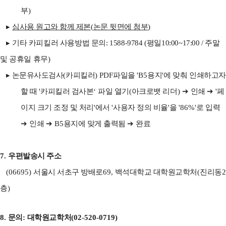
부
)
▸
심사용 원고와 함께 제본
(
논문 뒷면에 첨부
)
▸
기타 카피킬러 사용방법 문의
: 1588-9784 (
평일
10:00~17:00 /
주말
및 공휴일 휴무
)
▸
논문유사도검사
(
카피킬러
) PDF
파일을
'B5
용지
'
에 맞춰 인쇄하고자
할 때
'
카피킬러 검사본
‘
파일 열기
(
아크로뱃 리더
)
➔
인쇄
➔
'
페
이지 크기 조정 및 처리
'
에서
'
사용자 정의 비율
'
을
'86%'
로 입력
➔
인쇄
➔
B5
용지에 맞게 출력됨
➔
완료
7.
우편발송시 주소
(06695)
서울시 서초구 방배로
69,
백석대학교 대학원교학처
(
진리동
2
층
)
8.
문의
:
대학원교학처
(02-520-0719)