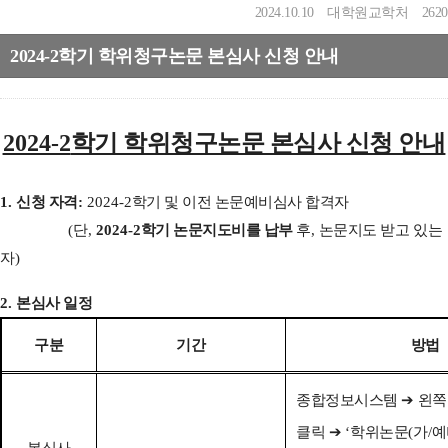
2024.10.10
대학원교학처
2620
2024-2학기 학위청구논문 본심사 신청 안내
2024-2
학기 학위청구논문 본심사 신청 안내
1.
신청 자격
:
2024-2
학기 및 이전 논문예비심사 합격자
(
단
,
2024-2
학기
논문지도비를 납부
후
,
논문지도 받고 있는
자
)
2.
본심사 일정
구분
기간
방법
종합정보시스템
➔
왼쪽
클릭
➔
‘
학위논문
(
가
/
예