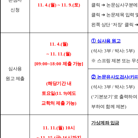
본심사
11. 4.(
월
) ~ 11. 9.(
토
)
클릭
➔
논문심사구분
신청
클릭
➔
논문제목 입력 
왼쪽 상단
‘
저장
’
클릭
①
심사용 원고
11. 4.(
월
)
(
석사
: 3
부
/
박사
: 5
부
)
~ 11. 11.(
월
)
※
스프링 제본 또는 
[09:00~18:00
제출 가능
]
심사용
②
논문유사도검사
(
카
원고 제출
(
해당기간 내
(
석사
: 3
부
/
박사
: 5
부
)
토요일(11. 9)에도
(‘
기본보기
’
로 출력하여
교학처 제출 가능
)
부하여 함께 제본
)
가상계좌 입금
11. 11.(
월
) 10
시
~ 11. 15.(
금
) 16
시까지