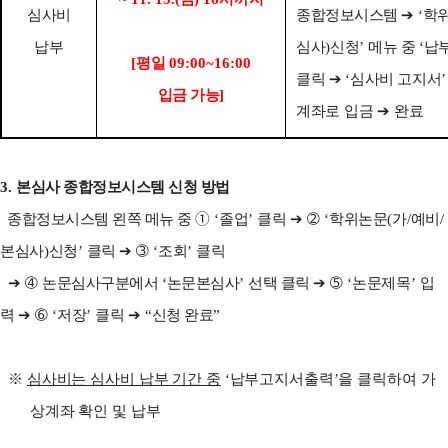
심사비
종합정보시스템
➔
‘
학
납부
심사
)
신청
’
메뉴 중
‘
납
[
평일
09:00
~
16:00
클릭
➔
‘
심사비
고지서
입금 가능
]
계좌로 입금
➔
완료
3.
본심사 종합정보시스템 신청 방법
종합정보시스템 왼쪽 메뉴 중
➀
‘
졸업
’
클릭
➔ ➁
‘
학위논문
(
가
/
예비
/
본심사
)
신청
’
클릭
➔ ➂
‘
조회
’
클릭
➔ ➃
논문심사구분에서
‘
논문본심사
’
선택 클릭
➔ ➄
‘
논문제목
’
입
력
➔ ➅
‘
저장
’
클릭
➔
“
신청 완료
”
※
심사비는 심사비 납부 기간 중
‘
납부고지서출력
’
을 클릭하여 가
상계좌 확인 및 납부