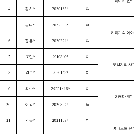
타마키 켄
*
14
김하
*
2020168*
여
15
김다
*
2022336*
여
키타가와 아야
16
정유
*
2020321*
여
17
조민*
2019349*
여
모리지리 사
18
김수*
2020142
*
여
19
최수
*
20221416*
여
이케다 코
*
20
이강
*
2020396*
남
21
김윤
*
2021153*
여
야마모토 유