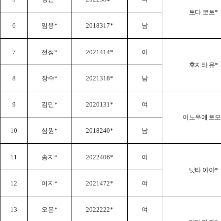
토다 코토
*
6
임용
*
2018317*
남
7
전정
*
2021414*
여
후지타 유
*
8
장수
*
2021318*
남
9
김민
*
2020131*
여
이노우에 토모
10
심원
*
2018240*
남
11
송지
*
2022406*
여
닛타 아야
*
12
이지
*
2021472*
여
13
오은
*
2022222*
여