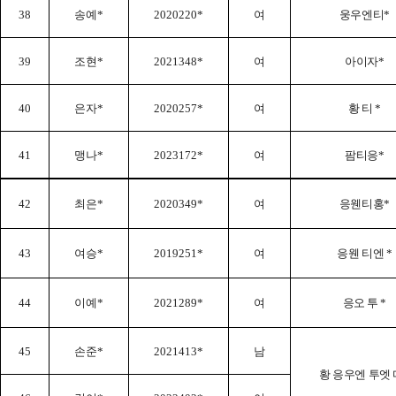
38
송예
*
2020220*
여
웅우엔티
*
39
조현
*
2021348*
여
아이자
*
40
은자
*
2020257*
여
황 티
*
41
맹나
*
2023172*
여
팜티응
*
42
최은
*
2020349*
여
응웬티홍
*
43
여승
*
2019251*
여
응웬 티엔
*
44
이예
*
2021289*
여
응오 투
*
45
손준
*
2021413*
남
황 응우엔 투엣 