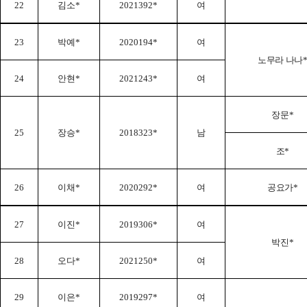
22
김소
*
2021392*
여
23
박예
*
2020194*
여
노무라 나나
24
안현
*
2021243*
여
장문
*
25
장승
*
2018323*
남
조
*
26
이채
*
2020292*
여
공요가
*
27
이진
*
2019306*
여
박진
*
28
오다
*
2021250*
여
29
이은
*
2019297*
여