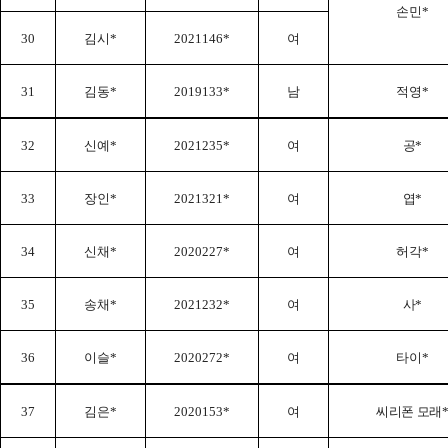
손민
*
30
김시
*
2021146*
여
31
김동
*
2019133*
남
적영
*
32
신예
*
2021235*
여
공
*
33
장인
*
2021321*
여
엽
*
34
신채
*
2020227*
여
허각
*
35
송채
*
2021232*
여
사
*
36
이슬
*
2020272*
여
타이
*
37
김은
*
2020153*
여
씨리폰 모래