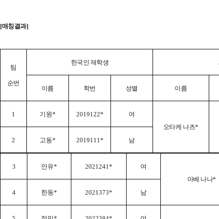
[매칭결과]
한국인 재학생
팀
순번
이름
학번
성별
이름
1
기원
*
2019122*
여
오타케 나츠
*
2
고동
*
2019111*
남
3
안유
*
2021241*
여
아베 나나
*
4
한동
*
2021373*
남
5
정민
*
2022384*
여