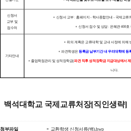
신청서
∘
신청서 교부
:
홈페이지
-
학사종합안내
-
국제교류
교부 및
∘
신청서 접수 및 상담
:
은혜관
408
호
접수처
∘
위의 계획은 교류대학 및 교내 사정에 의해 
∘
파견학생은
등록금 납부기간 내 우리대학에 등
기타안내
∘
졸업학점관리 및 성적장학금
(
파견 직후 성적장학금 지급대상에서 
니다
.
백석대학교 국제교류처장
[
직인생략
]
첨부파일
교환학생 신청서류(백).hwp