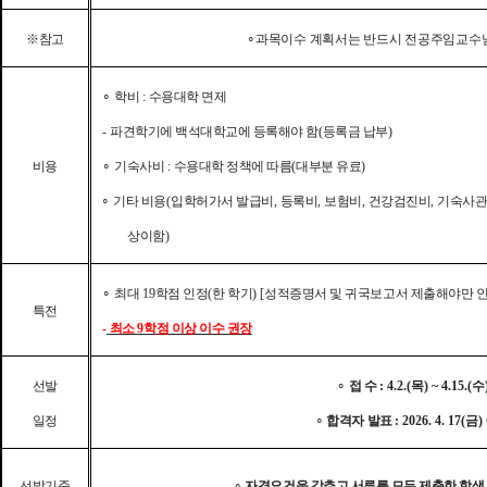
※
참고
∘
과목이수 계획서는 반드시 전공주임교수님
∘
학비
:
수용대학 면제
-
파견학기에 백석대학교에 등록해야 함
(
등록금 납부
)
비용
∘
기숙사비
:
수용대학 정책에 따름
(
대부분 유료
)
∘
기타 비용
(
입학허가서 발급비
,
등록비
,
보험비
,
건강검진비
,
기숙사
상이함
)
∘
최대
19
학점 인정
(
한 학기
) [
성적증명서 및 귀국보고서 제출해야만 
특전
-
최소
9
학점 이상 이수 권장
선발
∘
접 수
: 4.2.(목
) ~ 4.15.(수
일정
∘
합격자 발표
: 2026. 4. 17(금
)
선발기준
∘
자격요건을 갖추고 서류를 모두 제출한 학생