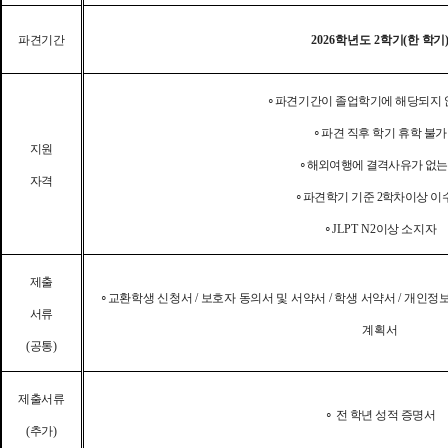
파견기간
2026학년도 2
학기
(
한 학기
∘
파견기간이 졸업학기에 해당되지 
∘
파견 직후 학기 휴학 불가
지원
∘
해외여행에 결격사유가 없는
자격
∘
파견학기 기준
2
학차이상 이
∘
JLPT N2
이상 소지자
제출
∘
교환학생 신청서
/
보호자 동의서 및 서약서
/
학생 서약서
/
개인정보
서류
계획서
(
공통
)
제출서류
∘
전 학년 성적 증명서
(
추가
)