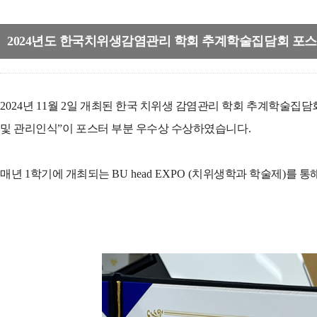
2024년도 한국치위생감염관리 학회 추계학술집담회 포스
2024
년
11
월
2
일 개최된 한국 치위생 감염관리 학회 추계학술집
및 관리인식
”
이 포스터 부분 우수상 수상하였습니다
.
매년
1
학기에 개최되는
BU head EXPO (
치위생학과 학술제
)
를 통